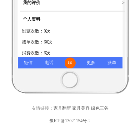
我的评价
>
个人资料
浏览次数：0次
接单次数：60次
消费次数：6次
短信
电话
更多
派单
账户级别：3级
家乡：
职业：
学校：
相关用户:
李繁
友情链接：
家具翻新
家具美容
绿色三谷
豫ICP备13021154号-2