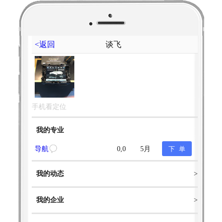
<返回
谈飞
手机看定位
我的专业
导航
0,0
5月
我的动态
>
我的企业
>