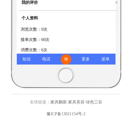
我的评价
>
个人资料
浏览次数：0次
接单次数：60次
消费次数：6次
短信
电话
更多
派单
账户级别：3级
家乡：
职业：
学校：
相关用户:
申晓萍
友情链接：
家具翻新
家具美容
绿色三谷
豫ICP备13021154号-2